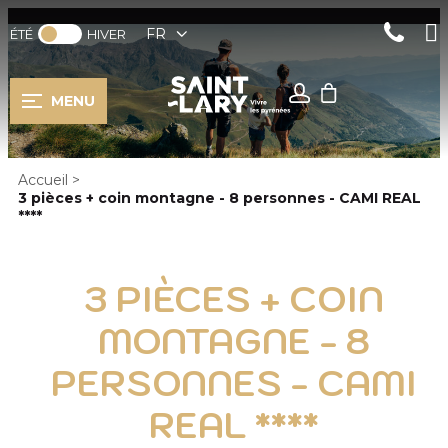
FR
ÉTÉ
HIVER
MENU
Accueil
>
3 pièces + coin montagne - 8 personnes - CAMI REAL
****
3 PIÈCES + COIN
MONTAGNE - 8
PERSONNES - CAMI
REAL ****