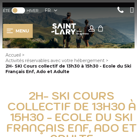
FR
ÉTÉ
HIVER
MENU
Accueil
>
Activités réservables avec votre hébergement
>
2H- SKI Cours collectif de 13h30 à 15h30 - Ecole du Ski
Français Enf, Ado et Adulte
2H- SKI COURS
COLLECTIF DE 13H30 À
15H30 - ECOLE DU SKI
FRANÇAIS ENF, ADO ET