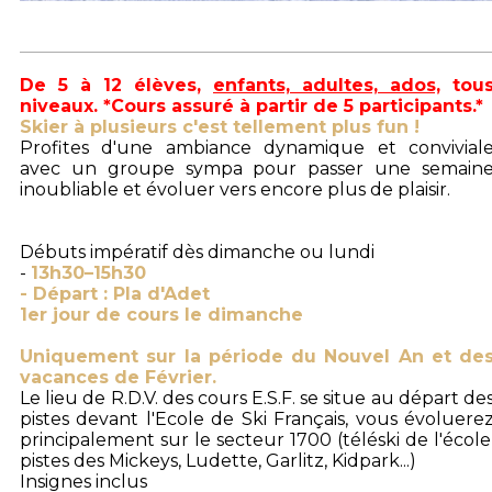
De 5 à 12 élèves,
enfants, adultes, ados,
tou
niveaux. *Cours assuré à partir de 5 participants.*
Skier à plusieurs c'est tellement plus fun !
Profites d'une ambiance dynamique et convivial
avec un groupe sympa pour passer une semain
inoubliable et évoluer vers encore plus de plaisir.
Débuts impératif dès dimanche ou lundi
-
13h30–15h30
- Départ : Pla d'Adet
1er jour de cours le dimanche
Uniquement sur la période du Nouvel An et de
vacances de Février.
Le lieu de R.D.V. des cours E.S.F. se situe au départ de
pistes devant l'Ecole de Ski Français, vous évoluere
principalement sur le secteur 1700 (téléski de l'école
pistes des Mickeys, Ludette, Garlitz, Kidpark...)
Insignes inclus