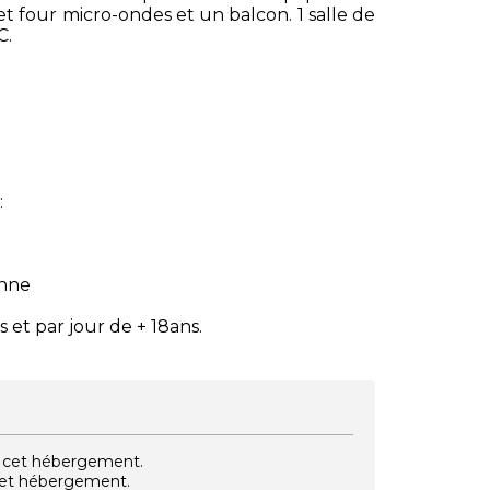
et four micro-ondes et un balcon. 1 salle de
C.
:
onne
s et par jour de + 18ans.
vec cet hébergement.
 cet hébergement.