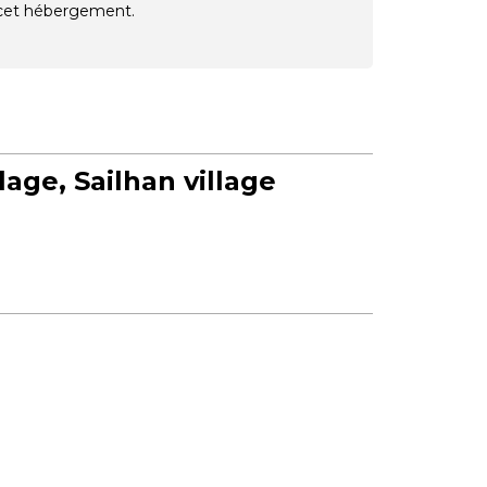
e cet hébergement.
llage
Sailhan village