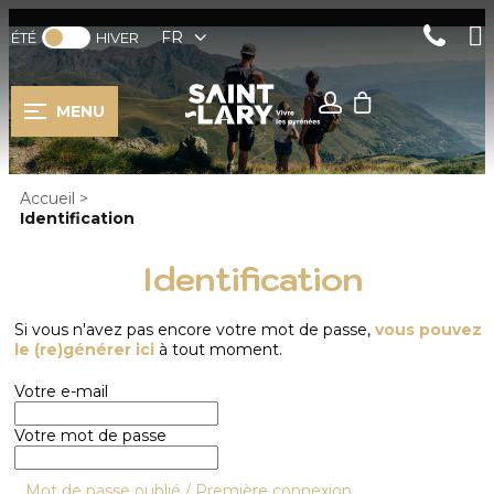
FR
ÉTÉ
HIVER
MENU
Accueil
>
Identification
Identification
Si vous n'avez pas encore votre mot de passe,
vous pouvez
le (re)générer ici
à tout moment.
Votre e-mail
Votre mot de passe
Mot de passe oublié / Première connexion