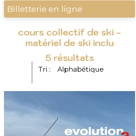
Billetterie en ligne
cours collectif de ski -
matériel de ski inclu
5
résultats
Tri :
Alphabétique